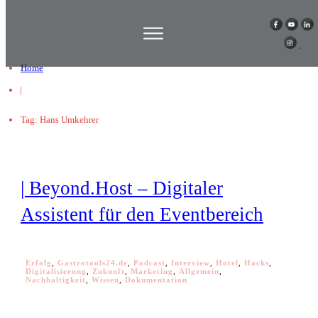
Home
|
Tag: Hans Umkehrer
| Beyond.Host – Digitaler
Assistent für den Eventbereich
Erfolg
,
Gastrotools24.de
,
Podcast
,
Interview
,
Hotel
,
Hacks
,
Digitalisierung
,
Zukunft
,
Marketing
,
Allgemein
,
Nachhaltigkeit
,
Wissen
,
Dokumentation