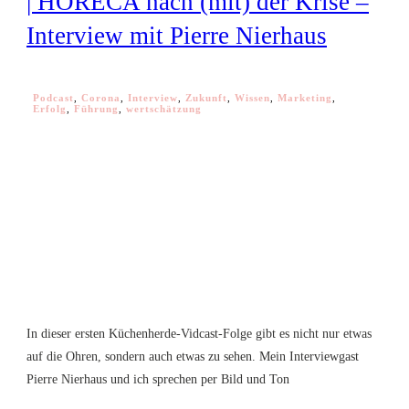
| HORECA nach (mit) der Krise –
Interview mit Pierre Nierhaus
Podcast
,
Corona
,
Interview
,
Zukunft
,
Wissen
,
Marketing
,
Erfolg
,
Führung
,
wertschätzung
In dieser ersten Küchenherde-Vidcast-Folge gibt es nicht nur etwas
auf die Ohren, sondern auch etwas zu sehen. Mein Interviewgast
Pierre Nierhaus und ich sprechen per Bild und Ton