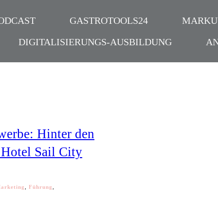
ODCAST
GASTROTOOLS24
MARKU
DIGITALISIERUNGS-AUSBILDUNG
A
ewerbe: Hinter den
 Hotel Sail City
arketing
,
Führung
,