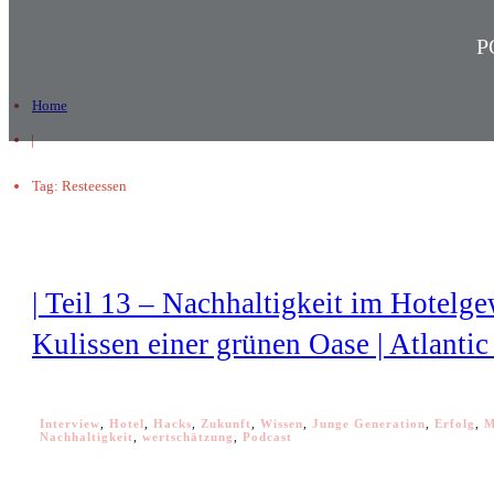
P
Home
|
Tag: Resteessen
| Teil 13 – Nachhaltigkeit im Hotelg
Kulissen einer grünen Oase | Atlantic
Interview
,
Hotel
,
Hacks
,
Zukunft
,
Wissen
,
Junge Generation
,
Erfolg
,
M
Nachhaltigkeit
,
wertschätzung
,
Podcast