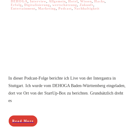
DEHOGA
,
Interview
,
Allgemein
,
Hotel
,
Wissen
,
Hacks
,
Erfolg
,
Digitalisierung
,
wertschätzung
,
Zukunft
,
Entertainment
,
Marketing
,
Podcast
,
Nachhaltigkeit
In dieser Podcast-Folge berichte ich Live von der Intergastra in
Stuttgart. Ich wurde vom DEHOGA Baden-Württemberg eingeladen,
dort vor Ort von der StartUp-Box zu berichten. Grundsätzlich dreht
es
Read More