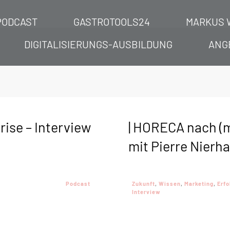
PODCAST
GASTROTOOLS24
MARKUS 
DIGITALISIERUNGS-AUSBILDUNG
ANG
rise – Interview
| HORECA nach (mi
mit Pierre Nierh
Podcast
Zukunft
,
Wissen
,
Marketing
,
Erfo
Interview