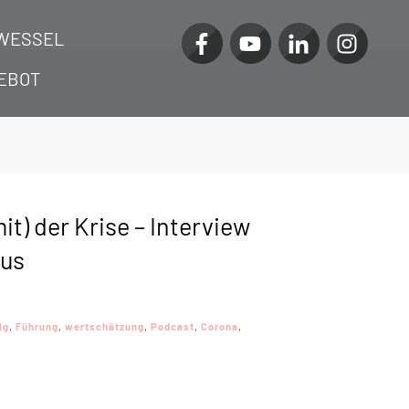
WESSEL
EBOT
t) der Krise – Interview
aus
lg
,
Führung
,
wertschätzung
,
Podcast
,
Corona
,