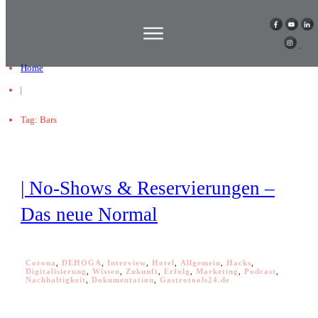
Home
|
Tag: Bars
| No-Shows & Reservierungen –
Das neue Normal
Corona
,
DEHOGA
,
Interview
,
Hotel
,
Allgemein
,
Hacks
,
Digitalisierung
,
Wissen
,
Zukunft
,
Erfolg
,
Marketing
,
Podcast
,
Nachhaltigkeit
,
Dokumentation
,
Gastrotools24.de