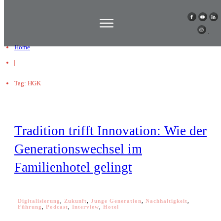
Home
|
Tag: HGK
Tradition trifft Innovation: Wie der
Generationswechsel im
Familienhotel gelingt
Digitalisierung
,
Zukunft
,
Junge Generation
,
Nachhaltigkeit
,
Führung
,
Podcast
,
Interview
,
Hotel