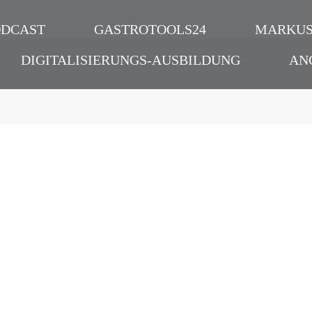
ODCAST
GASTROTOOLS24
MARKUS
DIGITALISIERUNGS-AUSBILDUNG
AN
anagement – No
| Aleno – Reserv
Shows waren gest
Podcast
Dokumentation
,
Wissen
,
Gastrot
Digitalisierung
,
Zukunft
,
Market