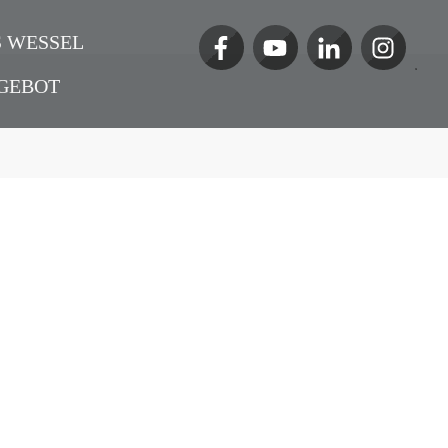
 WESSEL
GEBOT
ierungsmanagement – No
ern
ools24.de
,
Podcast
,
Corona
,
Interview
,
Hotel
,
ing
,
Nachhaltigkeit
,
Allgemein