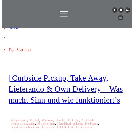
Home
|
Tag: Seatris.ai
| Curbside Pickup, Take Away,
Lieferando & Own Delivery – Was
macht Sinn und wie funktioniert’s
Allgemein
,
Hotel
,
Wissen
,
Hacks
,
Erfolg
,
Zukunft
,
wertschätzung
,
Marketing
,
Nachhaltigkeit
,
Podcast
,
Gastrotools24.de
,
Corona
,
DEHOGA
,
Interview