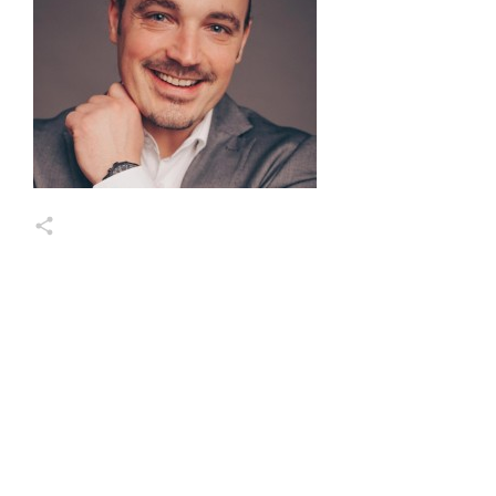
Markus Wessel
Share
0
Share
0