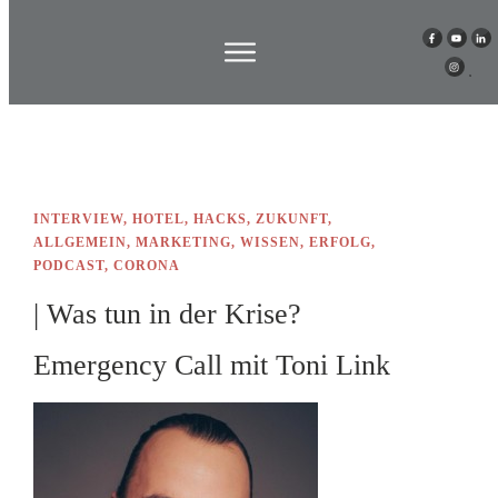
INTERVIEW
,
HOTEL
,
HACKS
,
ZUKUNFT
,
ALLGEMEIN
,
MARKETING
,
WISSEN
,
ERFOLG
,
PODCAST
,
CORONA
| Was tun in der Krise?
Emergency Call mit Toni Link