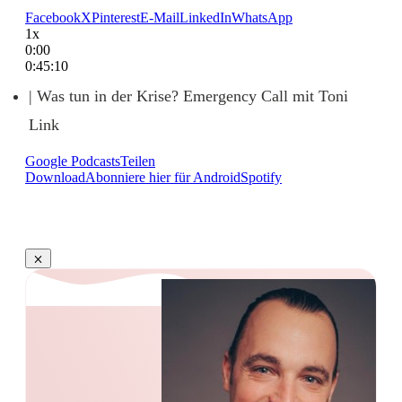
Facebook
X
Pinterest
E-Mail
LinkedIn
WhatsApp
1x
0:00
0:45:10
| Was tun in der Krise? Emergency Call mit Toni
Link
Google Podcasts
Teilen
Download
Abonniere hier für Android
Spotify