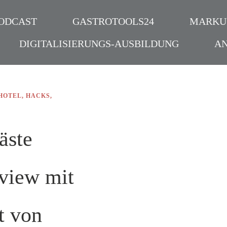
ODCAST
GASTROTOOLS24
MARKU
DIGITALISIERUNGS-AUSBILDUNG
A
HOTEL
,
HACKS
,
äste
view mit
t von