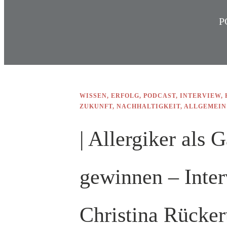
P
WISSEN
,
ERFOLG
,
PODCAST
,
INTERVIEW
,
ZUKUNFT
,
NACHHALTIGKEIT
,
ALLGEMEIN
| Allergiker als G
gewinnen – Inter
Christina Rücker