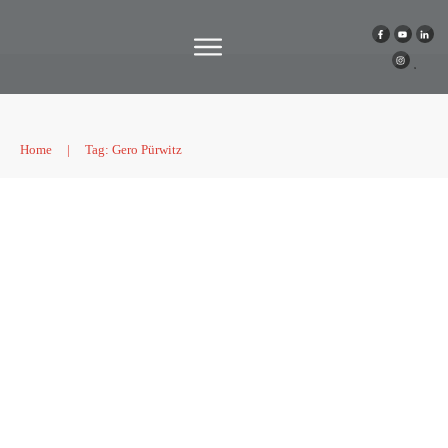
Home
|
Tag: Gero Pürwitz
| DCU#05 – Digitalisierung clever
umgesetzt
Podcast