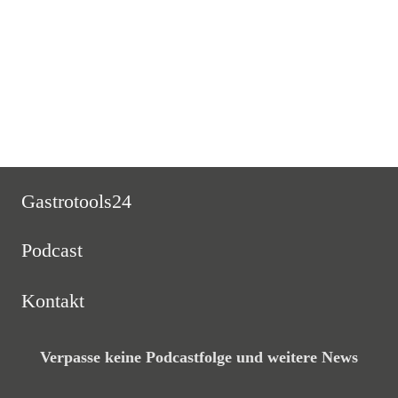
umgesetzt Apple PodcastsGoogle PodcastsPlayer EmbedTeilen eine
Bewertung hinterlassenListen in a New
WindowDownloadSoundCloudStitcherAbonniere hier für
AndroidSubscribe via
Read More
Gastrotools24
Podcast
Kontakt
Verpasse keine Podcastfolge und weitere News